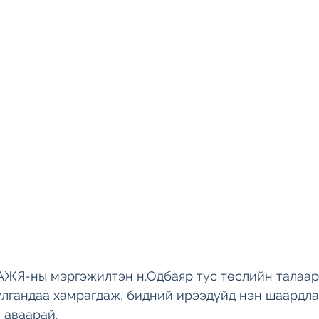
ЖЯ-ны мэргэжилтэн н.Одбаяр тус төслийн талаар
улгандаа хамрагдаж, бидний ирээдүйд нэн шаардлаг
 аваарай. 