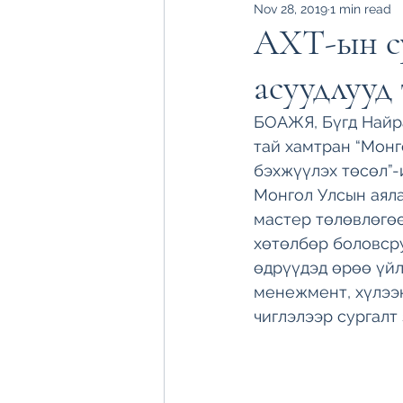
Nov 28, 2019
1 min read
АХТ-ын су
асуудлууд
БОАЖЯ, Бүгд Найр
тай хамтран “Монг
бэхжүүлэх төсөл”-
Монгол Улсын аяла
мастер төлөвлөгөө
хөтөлбөр боловсру
өдрүүдэд өрөө үйл
менежмент, хүлээн
чиглэлээр сургалт 