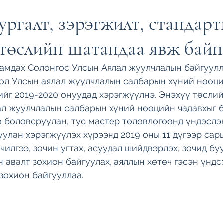
ргалт, зэрэгжилт, стандар
 төслийн шатандаа явж байн
амдах Солонгос Улсын Аялал жуулчлалын байгуулл
ол Улсын аялал жуулчлалын салбарын хүний нөөци
ийг 2019-2020 онуудад хэрэгжүүлнэ. Энэхүү төслий
л жуулчлалын салбарын хүний нөөцийн чадавхыг 
 боловсруулан, тус мастер төлөвлөгөөнд үндэслэ
улан хэрэгжүүлэх хүрээнд 2019 оны 11 дүгээр сары
чилгээ, зочин угтах, асуудал шийдвэрлэх, зочид бу
 авалт зохион байгуулах, аяллын хөтөч гэсэн үндс
зохион байгууллаа. 