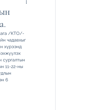
тын
а.
ага /КТО/-
йн чадавхыг 
н хүрээнд 
бэхжүүлэх 
н сургалтын 
н 11-22-ны 
удлын 
эн 6 