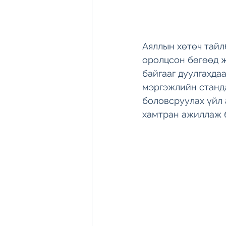
Аяллын хөтөч тайл
оролцсон бөгөөд ж
байгааг дуулгахда
мэргэжлийн станда
боловсруулах үйл 
хамтран ажиллаж б