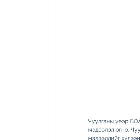
Чуулганы үеэр БОА
мэдээлэл өгнө. Чу
мэдээллийг хүлээн