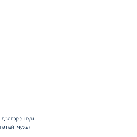
 дэлгэрэнгүй 
атай, чухал 