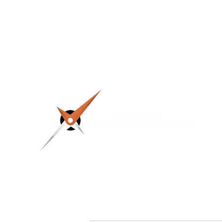
info@mptga.org
99168741, 86180226