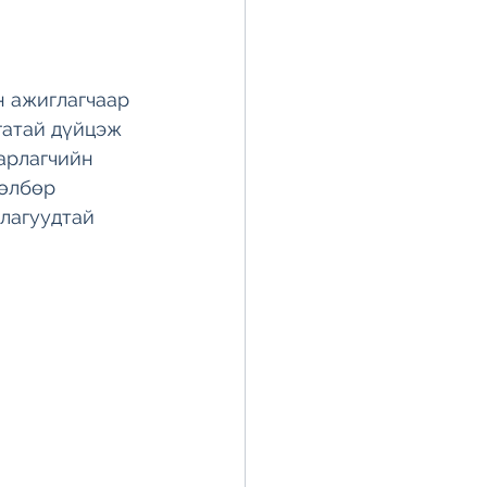
 ажиглагчаар 
гатай дүйцэж 
арлагчийн 
өлбөр 
лагуудтай 