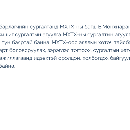
барлагчийн сургалтанд МХТХ-ны багш Б.Мөнхнаран
ишиг сургалтын агуулга МХТХ-ны сургалтын агуул
а тун баяртай байна. МХТХ-оос аяллын хөтөч тайлб
рт боловсруулах, зэрэглэл тогтоох, сургалтын хөт
ажиллагаанд идэвхтэй оролцон, холбогдох байгуул
айна. 