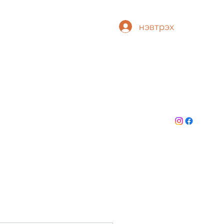
нэвтрэх
Т
БИД
ТӨГСӨГЧИД
ГИШҮҮНЧЛЭЛ
More