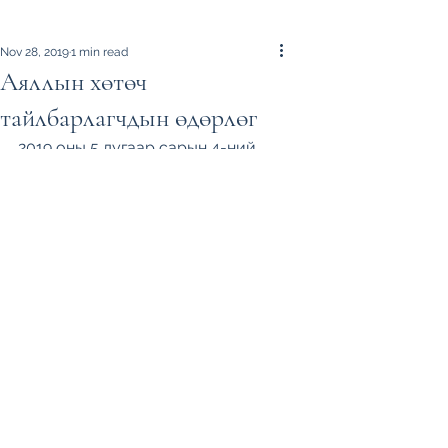
Nov 28, 2019
1 min read
Аяллын хөтөч
тайлбарлагчдын өдөрлөг
2019 оны 5 дугаар сарын 4-ний 
өдөр болсон Аяллын хөтөч 
тайлбарлагчдын өдөрлөг 
хөгжилтэй, инээд хөөртэй, 
өрсөлдөөнтэй, өндөр үр дүнтэй 
сайхан үйл ажиллагаа болж 
өндөрлөлөө. 