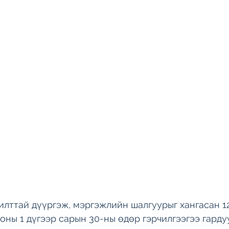
илттай дүүргэж, мэргэжлийн шалгуурыг хангасан 12
оны 1 дүгээр сарын 30-ны өдөр гэрчилгээгээ гардуу