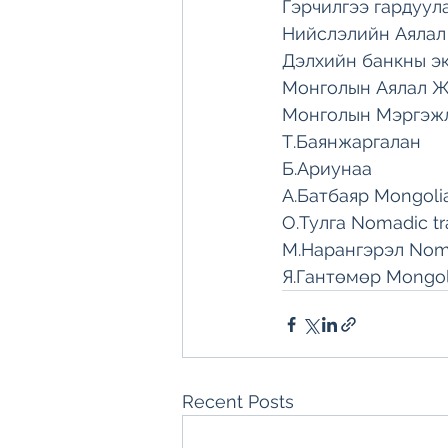
Гэрчилгээ гардуул
Нийслэлийн Аялал 
Дэлхийн банкны э
Монголын Аялал Ж
Монголын Мэргэжл
Т.Баянжаргалан 
Б.Ариунаа
А.Батбаяр Mongolia
О.Тулга Nomadic tr
М.Нарангэрэл Noma
Я.Гантөмөр Mongoli
Recent Posts