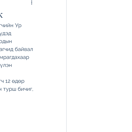
ж
гчийн Ур 
үдэд 
одын 
агчид байвал 
амрагдахаар 
үлэн 
ч 12 өдөр 
 турш бичиг, 