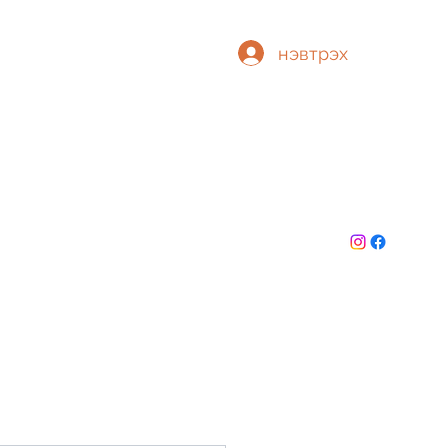
нэвтрэх
Т
БИД
ТӨГСӨГЧИД
ГИШҮҮНЧЛЭЛ
More