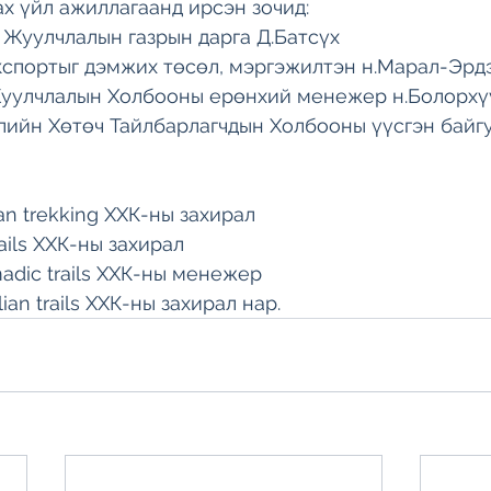
ах үйл ажиллагаанд ирсэн зочид: 
Жуулчлалын газрын дарга Д.Батсүх 
кспортыг дэмжих төсөл, мэргэжилтэн н.Марал-Эрд
уулчлалын Холбооны ерөнхий менежер н.Болорхү
ийн Хөтөч Тайлбарлагчдын Холбооны үүсгэн байгу
n trekking ХХК-ны захирал 
ails ХХК-ны захирал 
dic trails ХХК-ны менежер 
an trails ХХК-ны захирал нар. 