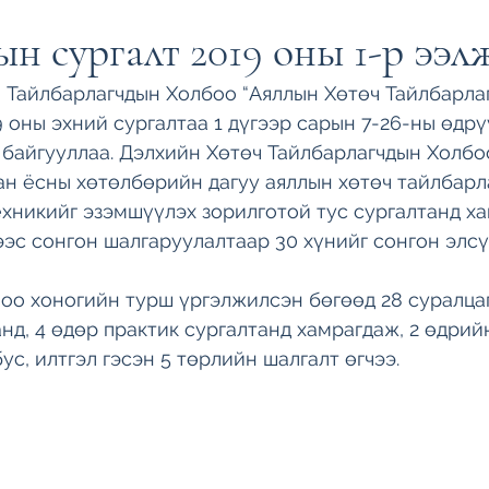
ын сургалт 2019 оны 1-р ээл
Тайлбарлагчдын Холбоо “Аяллын Хөтөч Тайлбарла
9 оны эхний сургалтаа 1 дүгээр сарын 7-26-ны өдрү
байгууллаа. Дэлхийн Хөтөч Тайлбарлагчдын Холбо
н ёсны хөтөлбөрийн дагуу аяллын хөтөч тайлбарл
техникийг эзэмшүүлэх зорилготой тус сургалтанд х
ээс сонгон шалгаруулалтаар 30 хүнийг сонгон элсү
лоо хоногийн турш үргэлжилсэн бөгөөд 28 суралцаг
нд, 4 өдөр практик сургалтанд хамрагдаж, 2 өдрийн
бус, илтгэл гэсэн 5 төрлийн шалгалт өгчээ. 