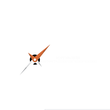
info@mptga.org
99168741, 86180226