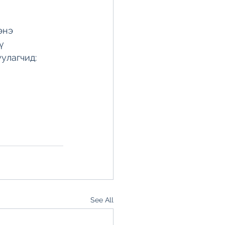
энэ 
ү 
улагчид:
See All