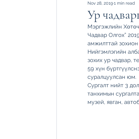
Nov 28, 2019
1 min read
Ур чадвар
Мэргэжлийн Хөтөч 
Чадвар Олгох” 201
амжилттай зохион 
Нийгэмлэгийн алба
зохих ур чадвар, 
59 хүн бүртгүүлсн
суралцуулсан юм. 
Сургалт нийт 3 до
танхимын сургалта
музей, явган, авто