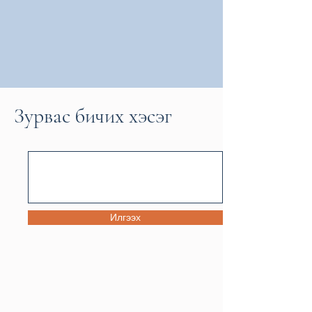
Зурвас бичих хэсэг
Илгээх