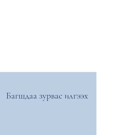
Багшдаа зурвас илгээх