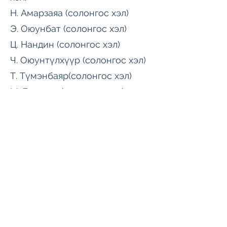
Н. Амарзаяа (солонгос хэл)
Э. Оюунбат (солонгос хэл)
Ц. Нандин (солонгос хэл)
Ч. Оюунтүлхүүр (солонгос хэл)
Т. Түмэнбаяр(солонгос хэл)
М. Билгүүн (солонгос хэл)
Н. Бат-Оргил (солонгос хэл)
Х. Энхболд (солонгос хэл)
Я. Намуунбайгаль (солонгос
хэл)
Б. Хишигбаяр (англи хэл)
Э. Мөнхчанцал (англи хэл)
Л. Гантулга (англи хэл)
А. Хүслэн (англи хэл)