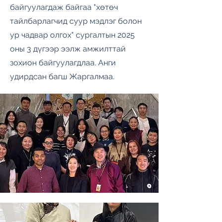
байгуулагдаж байгаа "хөтөч
тайлбарлагчид суур мэдлэг болон
ур чадвар олгох" сургалтын 2025
оны 3 дүгээр ээлж амжилттай
зохион байгуулагдлаа. Анги
удирдсан багш Жаргалмаа.