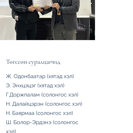
Төгссөн суралцагчид
Ж. Одонбаатар (хятад хэл)
Э. Энхцэцэг (хятад хэл)
Г.Доржпалам (солонгос хэл)
Н. Далайцэрэн (солонгос хэл)
Н. Баярмаа (солонгос хэл)
Ш. Болор-Эрдэнэ (солонгос
хэл)