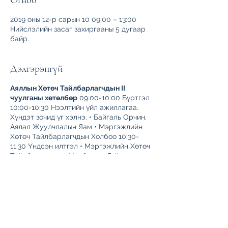
Огноо
2019 оны 12-р сарын 10 09:00 – 13:00
Нийслэлийн засаг захиргааны 5 дугаар
байр.
Дэлгэрэнгүй
Аяллын Хөтөч Тайлбарлагчдын II
чуулганы хөтөлбөр
09:00-10:00 Бүртгэл
10:00-10:30 Нээлтийн үйл ажиллагаа.
Хүндэт зочид үг хэлнэ. • Байгаль Орчин,
Аялал Жуулчлалын Яам • Мэргэжлийн
Хөтөч Тайлбарлагчдын Холбоо 10:30-
11:30 Үндсэн илтгэл • Мэргэжлийн Хөтөч
Тайлбарлагчдын Холбооны Гүйцэтгэх
захирал Б.Мөнхбат “Мэргэжлийн Хөтөч
Тайлбарлагчдын Холбооны 2019 онд
хийсэн ажлууд болон цаашид хийхээр
төлөвлөж буй ажлууд" 11:30-12:30 Илтгэл
• Илтгэл 1: Байгаль орчин, аялал
жуулчлалын яамны мэргэжилтэн
Мэргэжлийн Хөтөч Тайлбарлагчдын
Б.Одбаяр “Аяллын хөтөч тайлбарлагчийн