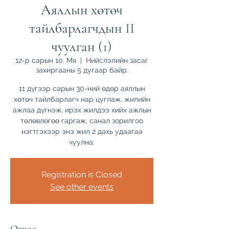
Аяллын хөтөч
тайлбарлагчдын II
чуулган (1)
12-р сарын 10. Мя
  |  
Нийслэлийн засаг
захиргааны 5 дугаар байр.
11 дүгээр сарын 30-ний өдөр аяллын
хөтөч тайлбарлагч нар цуглаж, жилийн
ажлаа дүгнэж, ирэх жилдээ хийх ажлын
төлөвлөгөө гаргаж, санал зорилгоо
нэгтгэхээр энэ жил 2 дахь удаагаа
чуулна.
Registration is Closed
See other events