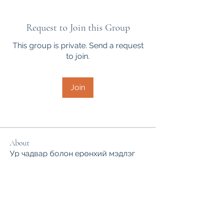
Request to Join this Group
This group is private. Send a request
to join.
Join
About
Ур чадвар болон ерөнхий мэдлэг
олгох сургалтын сурагчдад зор
...
Read more