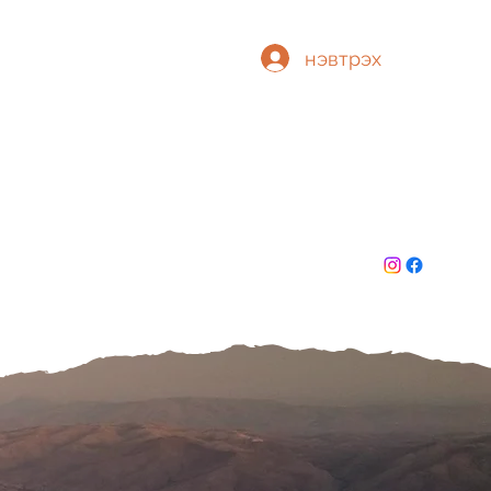
нэвтрэх
Т
БИД
ТӨГСӨГЧИД
ГИШҮҮНЧЛЭЛ
More