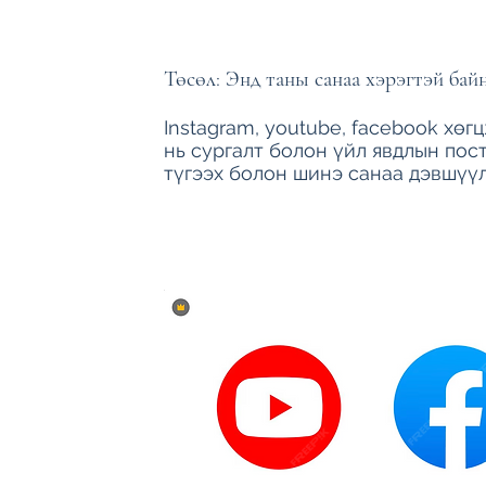
Төсөл: Энд таны санаа хэрэгтэй бай
Instagram, youtube, facebook хөг
нь сургалт болон үйл явдлын пост
түгээх болон шинэ санаа дэвшүү