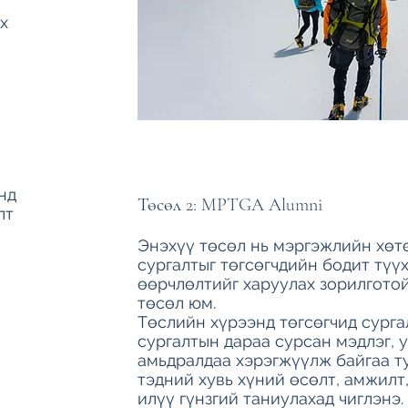
х
нд
Төсөл 2: MPTGA Alumni
лт
Энэхүү төсөл нь мэргэжлийн хөт
сургалтыг төгсөгчдийн бодит түү
өөрчлөлтийг харуулах зорилгото
төсөл юм.
Төслийн хүрээнд төгсөгчид сурга
сургалтын дараа сурсан мэдлэг, 
амьдралдаа хэрэгжүүлж байгаа т
тэдний хувь хүний өсөлт, амжилт
илүү гүнзгий таниулахад чиглэнэ.