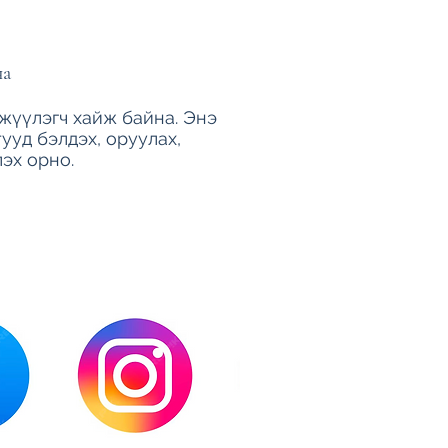
на
цжүүлэгч хайж байна. Энэ
ууд бэлдэх, оруулах,
лэх орно.