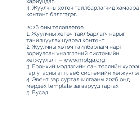
хариуцдаг.
4. Жуулчны хөтөч тайлбарлагчид хамаара
контент бэлтгэдэг.
2026 оны төлөвлөгөө
1. Жуулчны хөтөч тайлбарлагч нарыг
танилцуулах цуврал контент
2. Жуулчны хөтөч тайлбарлагч нарт
зориулсан үнэлгээний системийн
хөгжүүлэлт –
www.mptga.org
3. Ерөнхий мэдлэгийн сан төслийн хүрээ
гар утасны апп, веб системийн хөгжүүлэ
4. Эвент зар сурталчилгааны 2026 онд
мөрдөх template загварууд гаргах
5. Бусад