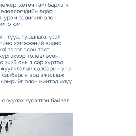
ежер, хөтөч тайлбарлагч,
төлөөлөгчдийн өдөр
, урам зоригийг олон
илго юм.
н түүх, туршлага, үзэл
огино хэмжээний видео
кл) зэрэг олон талт
хүргэхээр төлөвлөсөн.
с 2028 оны 1 сар хүртэл
л жуулчлалын салбарын үнэ
х, салбарын ард ажиллаж
 нэмрийг олон нийтэд илүү
.
э оруулах хүсэлтэй байвал