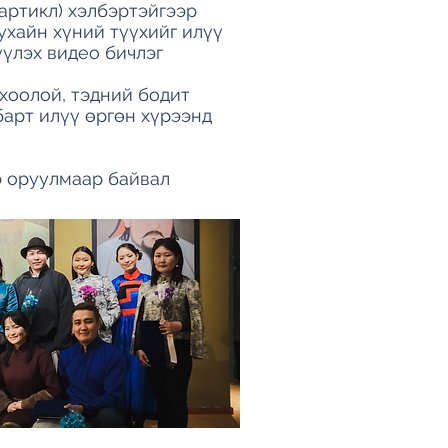
(артикл) хэлбэртэйгээр
ухайн хүний түүхийг илүү
үүлэх видео бичлэг
 хоолой, тэдний бодит
барт илүү өргөн хүрээнд
э оруулмаар байвал