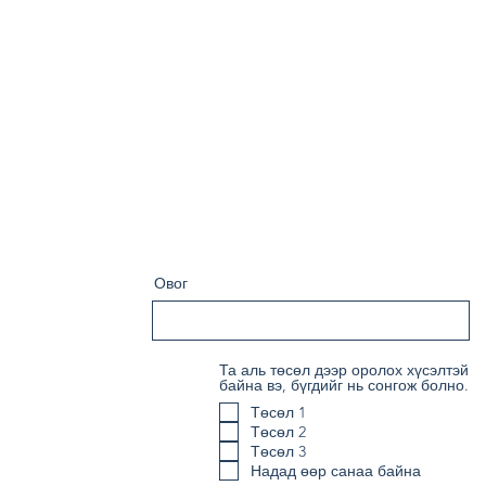
Овог
Та аль төсөл дээр оролох хүсэлтэй
байна вэ, бүгдийг нь сонгож болно.
Төсөл 1
Төсөл 2
Төсөл 3
Надад өөр санаа байна