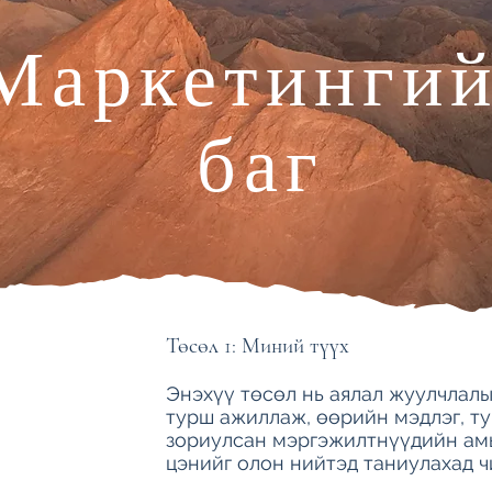
Маркетинги
баг
Төсөл 1: Миний түүх
Энэхүү төсөл нь аялал жуулчлал
турш ажиллаж, өөрийн мэдлэг, ту
зориулсан мэргэжилтнүүдийн ам
цэнийг олон нийтэд таниулахад ч