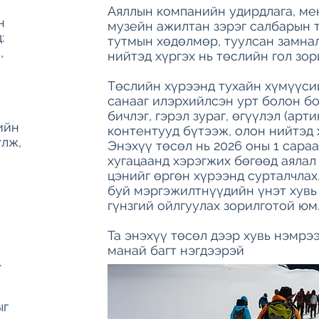
Аяллын компанийн удирдлага, мен
н
музейн ажилтан зэрэг салбарын 
:
тутмын хөдөлмөр, туулсан замнал
,
нийтэд хүргэх нь төслийн гол зор
Төслийн хүрээнд тухайн хүмүүсий
санааг илэрхийлсэн урт болон б
бичлэг, гэрэл зураг, өгүүлэл (арти
ийн
контентууд бүтээж, олон нийтэд 
үлж,
Энэхүү төсөл нь 2026 оны 1 сараа
хугацаанд хэрэгжих бөгөөд аяла
цэнийг өргөн хүрээнд сурталчла
буй мэргэжилтнүүдийн үнэт хувь
гүнзгий ойлгуулах зорилготой юм
Та энэхүү төсөл дээр хувь нэмрэ
манай багт нэгдээрэй
.
ыг