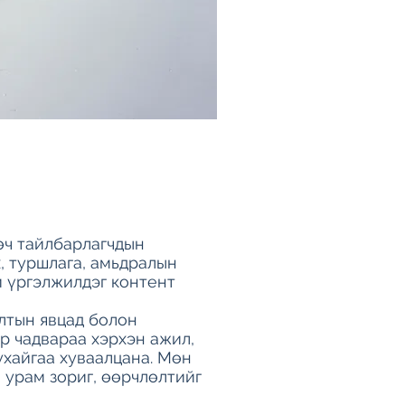
өч тайлбарлагчдын
х, туршлага, амьдралын
й үргэлжилдэг контент
лтын явцад болон
ур чадвараа хэрхэн ажил,
ухайгаа хуваалцана. Мөн
, урам зориг, өөрчлөлтийг