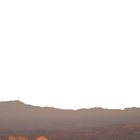
НҮҮР
СУРГАЛ