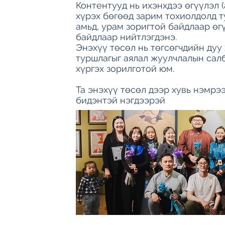
Контентууд нь ихэнхдээ өгүүлэл 
хүрэх бөгөөд зарим тохиолдолд т
амьд, урам зоригтой байдлаар өг
байдлаар нийтлэгдэнэ.
Энэхүү төсөл нь төгсөгчдийн дуу
туршлагыг аялал жуулчлалын сал
хүргэх зорилготой юм.
Та энэхүү төсөл дээр хувь нэмрэ
бидэнтэй нэгдээрэй