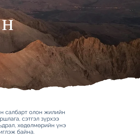
йн
ын салбарт олон жилийн
ршлага, сэтгэл зүрхээ
ьдрал, хөдөлмөрийн үнэ
иглэж байна.