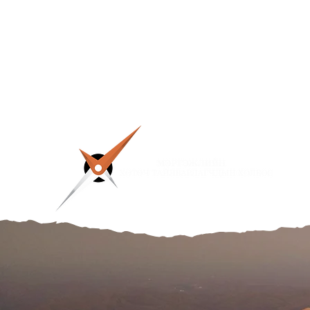
info@mptga.org
99168741, 86180226