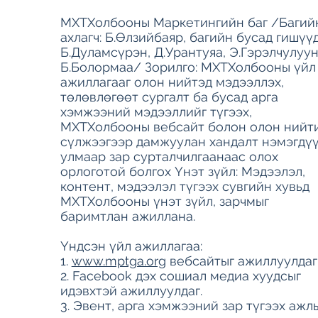
МХТХолбооны Маркетингийн баг /Багий
ахлагч: Б.Өлзийбаяр, багийн бусад гишүүд
Б.Дуламсүрэн, Д.Урантуяа, Э.Гэрэлчулуун
Б.Болормаа/ Зорилго: МХТХолбооны үйл
ажиллагааг олон нийтэд мэдээллэх,
төлөвлөгөөт сургалт ба бусад арга
хэмжээний мэдээллийг түгээх,
МХТХолбооны вебсайт болон олон нийт
сүлжээгээр дамжуулан хандалт нэмэгдү
улмаар зар сурталчилгаанаас олох
орлоготой болгох Үнэт зүйл: Мэдээлэл,
контент, мэдээлэл түгээх сувгийн хувьд
МХТХолбооны үнэт зүйл, зарчмыг
баримтлан ажиллана.
Үндсэн үйл ажиллагаа:
1.
www.mptga.org
вебсайтыг ажиллуулдаг
2. Facebook дэх сошиал медиа хуудсыг
идэвхтэй ажиллуулдаг.
3. Эвент, арга хэмжээний зар түгээх ажл