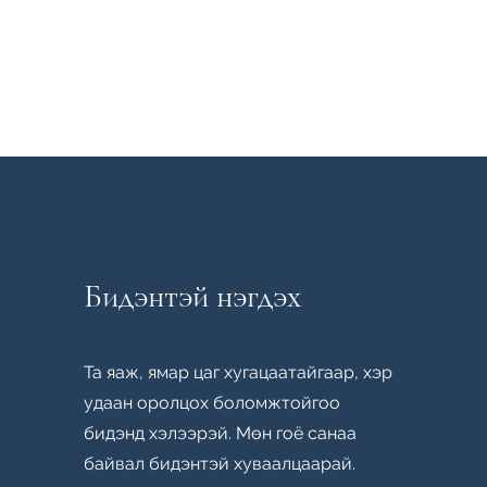
Бидэнтэй нэгдэх
Та яаж, ямар цаг хугацаатайгаар, хэр
удаан оролцох боломжтойгоо
бидэнд хэлээрэй. Мөн гоё санаа
байвал бидэнтэй хуваалцаарай.